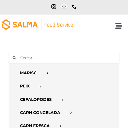
Skip
to
content
Tog
Nav
Inici
Cerca
NOSALTRES
…
MARISC
PRODUCTES
PEIX
CATÀLEGS
CEFALOPODES
CARN CONGELADA
CONTACTE
CARN FRESCA