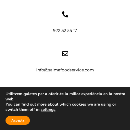
972 52 55 17
info@salmafoodservice.com
Utilitzem galetes per a oferir-te la millor experiència en la nostra
web.
You can find out more about which cookies we are using or
switch them off in
settings
.
C/Creu de la Borda, 6
17469, Fortià (Girona)
Accepta