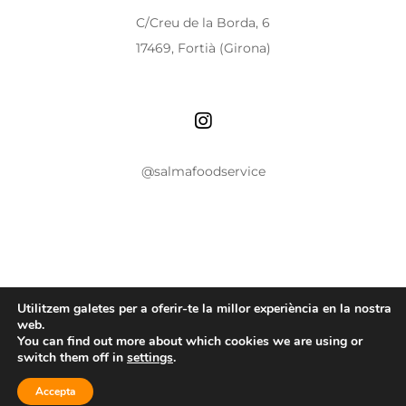
C/Creu de la Borda, 6
17469, Fortià (Girona)
@salmafoodservice
Utilitzem galetes per a oferir-te la millor experiència en la nostra
Avís legal
|
Política de privacitat
|
Política de
web.
cookies
You can find out more about which cookies we are using or
switch them off in
settings
.
Accepta