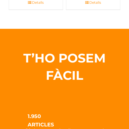
Detalls
Detalls
T’HO POSEM
FÀCIL
1.950
ARTICLES