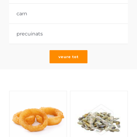
APP
carn
precuinats
veure tot