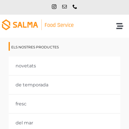
Skip
to
content
Tog
Nav
Inici
ELS NOSTRES PRODUCTES
NOSALTRES
novetats
PRODUCTES
de temporada
CATÀLEGS
fresc
CONTACTE
del mar