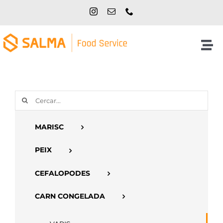
Skip
to
content
Tog
Nav
Inici
Cerca
NOSALTRES
…
MARISC
PRODUCTES
PEIX
CATÀLEGS
CEFALOPODES
CARN CONGELADA
CONTACTE