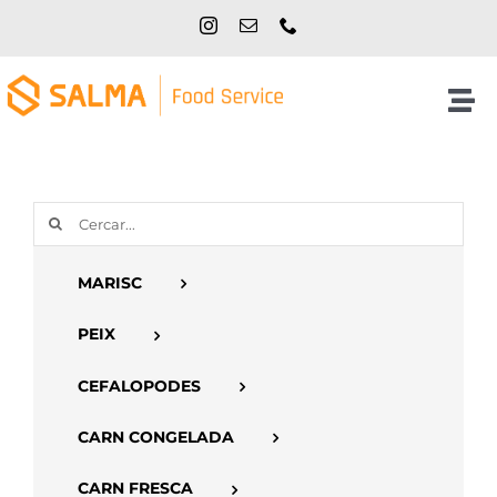
Skip
to
content
Tog
Nav
Inici
Cerca
NOSALTRES
…
MARISC
PRODUCTES
PEIX
CATÀLEGS
CEFALOPODES
CARN CONGELADA
CONTACTE
CARN FRESCA