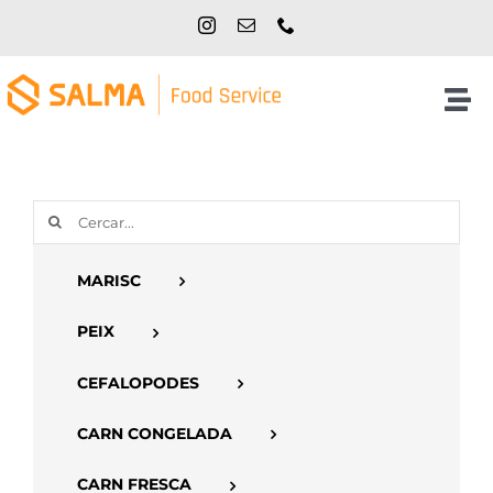
Skip
to
content
Tog
Nav
Inici
Cerca
NOSALTRES
…
MARISC
PRODUCTES
PEIX
CATÀLEGS
CEFALOPODES
CARN CONGELADA
CONTACTE
CARN FRESCA