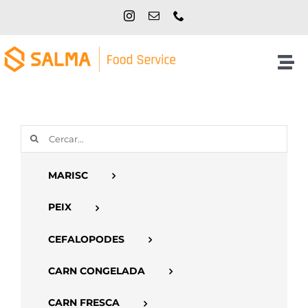
Skip
to
content
Tog
Nav
Inici
Cerca
NOSALTRES
…
MARISC
PRODUCTES
PEIX
CATÀLEGS
CEFALOPODES
CARN CONGELADA
CONTACTE
CARN FRESCA