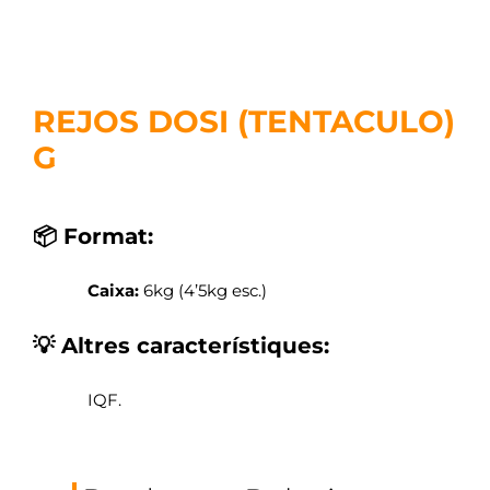
REJOS DOSI (TENTACULO)
G
📦 Format:
Caixa:
6kg (4’5kg esc.)
💡 Altres característiques:
IQF.