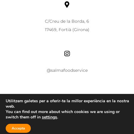
C/Creu de la Borda, 6
17469, Fortià (Girona)
@salmafoodservice
Utilitzem galetes per a oferir-te la millor experiència en la nostra
web.
You can find out more about which cookies we are using or
Avís legal
|
Política de privacitat
|
Política de
switch them off in
settings
.
cookies
Accepta