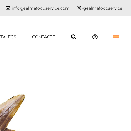
info@salmafoodservice.com
@salmafoodservice
TÀLEGS
CONTACTE