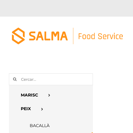
Skip
to
content
Cerca
…
MARISC
PEIX
BACALLÀ