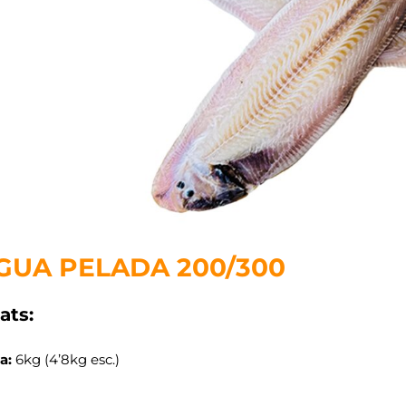
GUA PELADA 200/300
ats:
a:
6kg (4’8kg esc.)