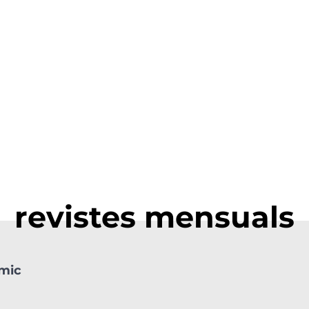
revistes mensuals
òmic