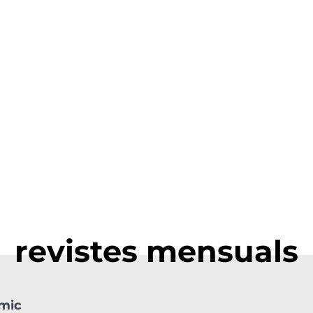
revistes mensuals
òmic