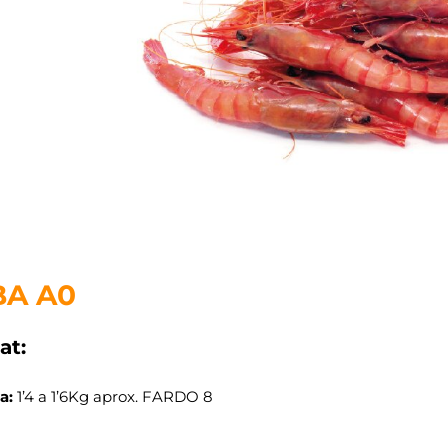
A A0
at:
a:
1’4 a 1’6Kg aprox. FARDO 8