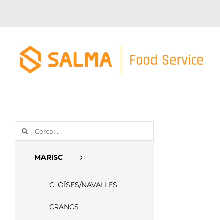
Skip
to
content
Cerca
…
MARISC
CLOÏSES/NAVALLES
CRANCS