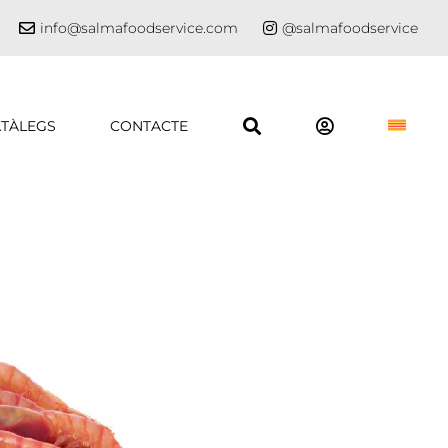
info@salmafoodservice.com
@salmafoodservice
TÀLEGS
CONTACTE