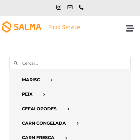
Skip
to
content
Tog
Nav
Inici
Cerca
NOSALTRES
…
MARISC
PRODUCTES
PEIX
CATÀLEGS
CEFALOPODES
CARN CONGELADA
CONTACTE
CARN FRESCA