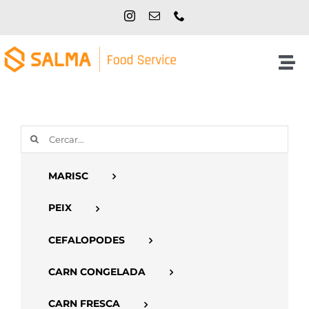
Skip
to
content
Tog
Nav
Inici
Cerca
NOSALTRES
…
MARISC
PRODUCTES
PEIX
CATÀLEGS
CEFALOPODES
CARN CONGELADA
CONTACTE
CARN FRESCA