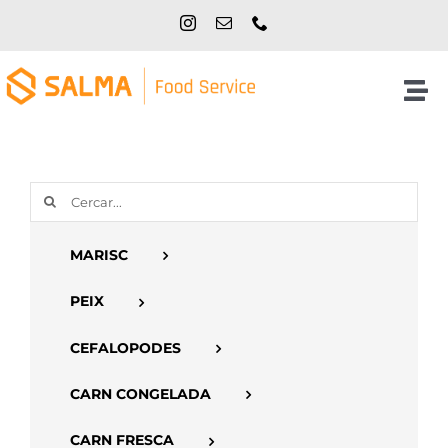
Skip
to
content
Tog
Nav
Inici
Cerca
NOSALTRES
…
MARISC
PRODUCTES
PEIX
CATÀLEGS
CEFALOPODES
CARN CONGELADA
CONTACTE
CARN FRESCA