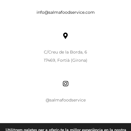
info@salmafoodservice.com
C/Creu de la Borda, 6
17469, Fortià (Girona)
@salmafoodservice
Utilitzem galetes per a oferir-te la millor experiència en la nostra