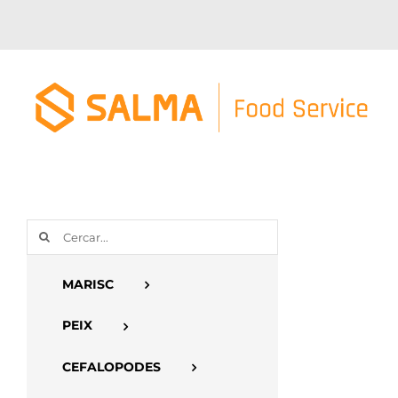
Skip
to
content
Cerca
…
MARISC
PEIX
CEFALOPODES