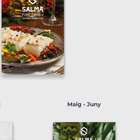
t
Maig - Juny