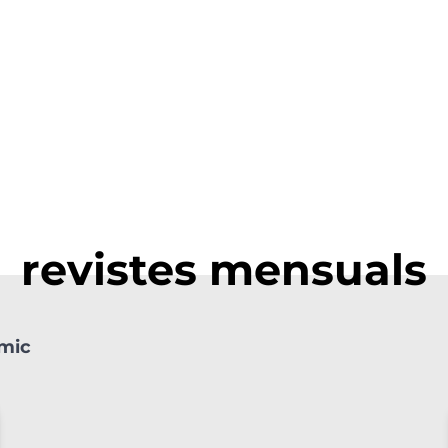
revistes mensuals
òmic