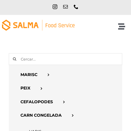
Skip
to
content
Tog
Nav
Inici
Cerca
NOSALTRES
…
MARISC
PRODUCTES
PEIX
CATÀLEGS
CEFALOPODES
CARN CONGELADA
CONTACTE